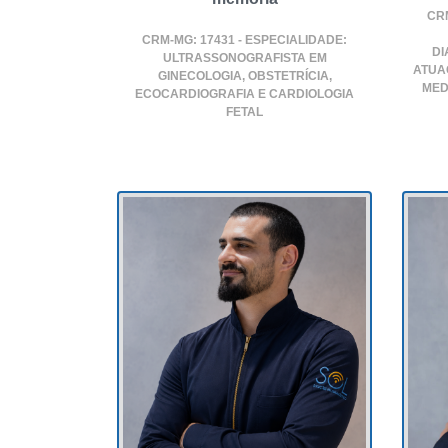
CRM
CRM-MG: 17431 - ESPECIALIDADE:
DI
ULTRASSONOGRAFISTA EM
ATUA
GINECOLOGIA, OBSTETRÍCIA,
MED
ECOCARDIOGRAFIA E CARDIOLOGIA
FETAL