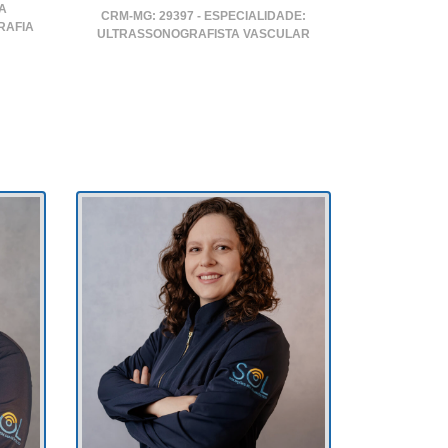
A
CRM-MG: 29397 - ESPECIALIDADE:
RAFIA
ULTRASSONOGRAFISTA VASCULAR