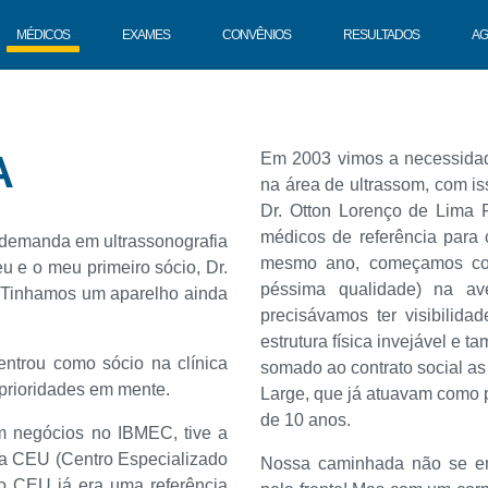
MÉDICOS
EXAMES
CONVÊNIOS
RESULTADOS
AG
A
Em 2003 vimos a necessidad
na área de ultrassom, com i
Dr. Otton Lorenço de Lima 
médicos de referência para
 demanda em ultrassonografia
mesmo ano, começamos com
u e o meu primeiro sócio, Dr.
péssima qualidade) na av
. Tinhamos um aparelho ainda
precisávamos ter visibilid
estrutura física invejável e 
ntrou como sócio na clínica
somado ao contrato social as 
 prioridades em mente.
Large, que já atuavam como 
de 10 anos.
 negócios no IBMEC, tive a
ca CEU (Centro Especializado
Nossa caminhada não se enc
o CEU já era uma referência