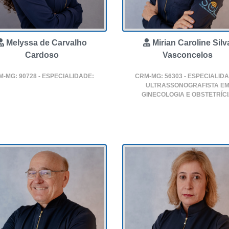
Mirian Caroline Silv
Melyssa de Carvalho
Vasconcelos
Cardoso
CRM-MG: 56303 - ESPECIALID
-MG: 90728 - ESPECIALIDADE:
ULTRASSONOGRAFISTA E
GINECOLOGIA E OBSTETRÍC