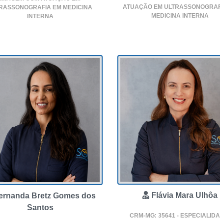
ATUAÇÃO EM ULTRASSONOGRAF
RASSONOGRAFIA EM MEDICINA
MEDICINA INTERNA
INTERNA
Flávia Mara Ulhôa
ernanda Bretz Gomes dos
Santos
CRM-MG: 35641 - ESPECIALID