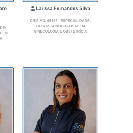
Larissa Fernandes Silva
aro
CRM-MG: 65158 - ESPECIALIDADE:
ULTRASSONOGRAFISTA EM
ADE:
GINECOLOGIA E OBSTETRÍCIA
A EM
IA