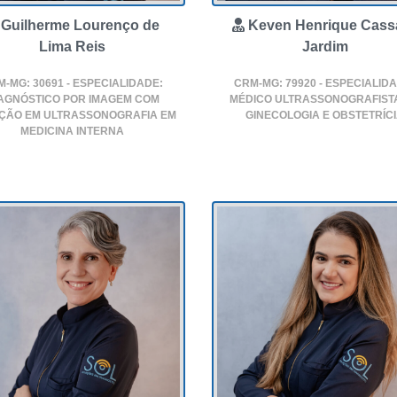
Guilherme Lourenço de
Keven Henrique Cass
Lima Reis
Jardim
-MG: 30691 - ESPECIALIDADE:
CRM-MG: 79920 - ESPECIALID
AGNÓSTICO POR IMAGEM COM
MÉDICO ULTRASSONOGRAFIST
ÇÃO EM ULTRASSONOGRAFIA EM
GINECOLOGIA E OBSTETRÍC
MEDICINA INTERNA