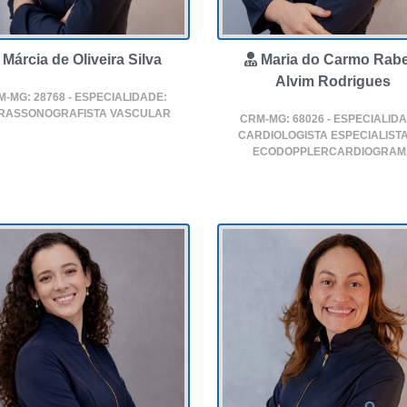
Márcia de Oliveira Silva
Maria do Carmo Rabe
Alvim Rodrigues
-MG: 28768 - ESPECIALIDADE:
RASSONOGRAFISTA VASCULAR
CRM-MG: 68026 - ESPECIALID
CARDIOLOGISTA ESPECIALIST
ECODOPPLERCARDIOGRAM