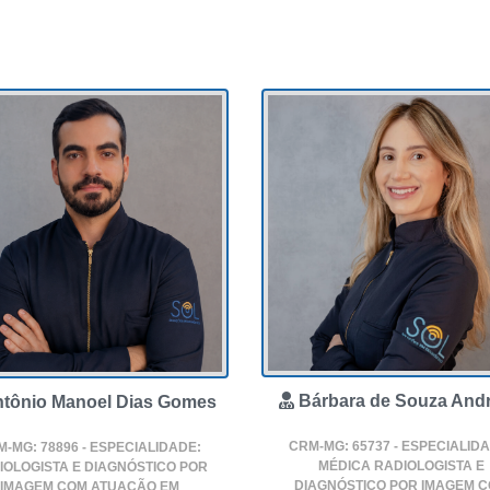
Bárbara de Souza And
tônio Manoel Dias Gomes
CRM-MG: 65737 - ESPECIALID
-MG: 78896 - ESPECIALIDADE:
MÉDICA RADIOLOGISTA E
IOLOGISTA E DIAGNÓSTICO POR
DIAGNÓSTICO POR IMAGEM 
IMAGEM COM ATUAÇÃO EM