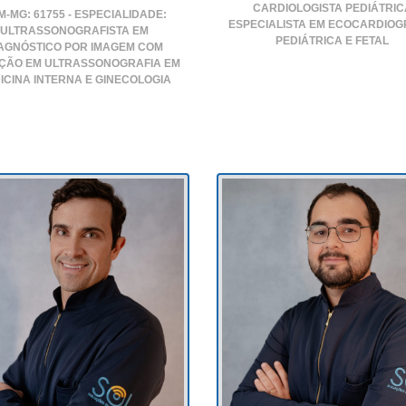
CARDIOLOGISTA PEDIÁTRIC
-MG: 61755 - ESPECIALIDADE:
ESPECIALISTA EM ECOCARDIOG
ULTRASSONOGRAFISTA EM
PEDIÁTRICA E FETAL
AGNÓSTICO POR IMAGEM COM
ÇÃO EM ULTRASSONOGRAFIA EM
ICINA INTERNA E GINECOLOGIA